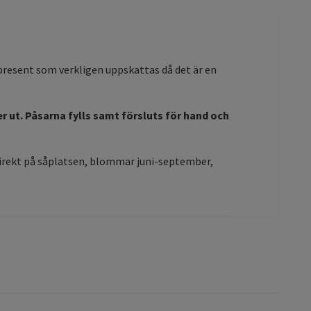
n present som verkligen uppskattas då det är en
er ut. Påsarna fylls samt försluts för hand och
direkt på såplatsen, blommar juni-september,