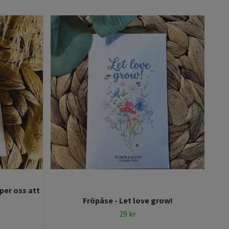
lper oss att
F
Fröpåse - Let love grow!
29 kr