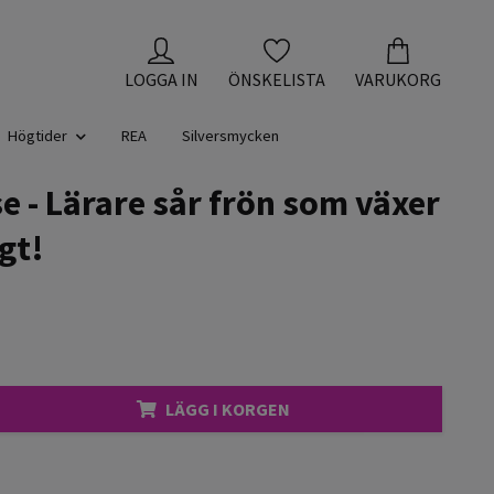
LOGGA IN
ÖNSKELISTA
VARUKORG
Högtider
REA
Silversmycken
e - Lärare sår frön som växer
gt!
LÄGG I KORGEN