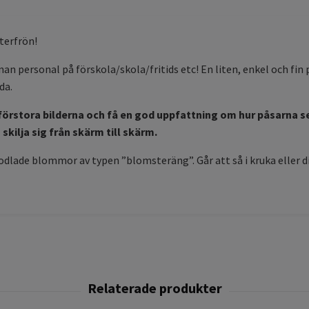
sterfrön!
nan personal på förskola/skola/fritids etc! En liten, enkel och fi
da.
tt förstora bilderna och få en god uppfattning om hur påsarna s
kilja sig från skärm till skärm.
odlade blommor av typen ”blomsteräng”. Går att så i kruka eller 