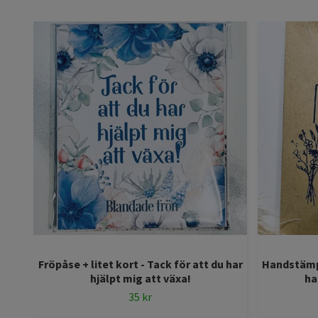
Fröpåse + litet kort - Tack för att du har
Handstämpl
hjälpt mig att växa!
ha
35 kr