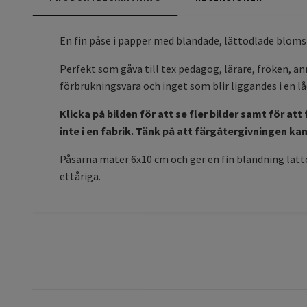
En fin påse i papper med blandade, lättodlade blom
Perfekt som gåva till tex pedagog, lärare, fröken, an
förbrukningsvara och inget som blir liggandes i en lå
Klicka på bilden för att se fler bilder samt för a
inte i en fabrik.
Tänk på att färgåtergivningen kan s
Påsarna mäter 6x10 cm och ger en fin blandning lätt
ettåriga.