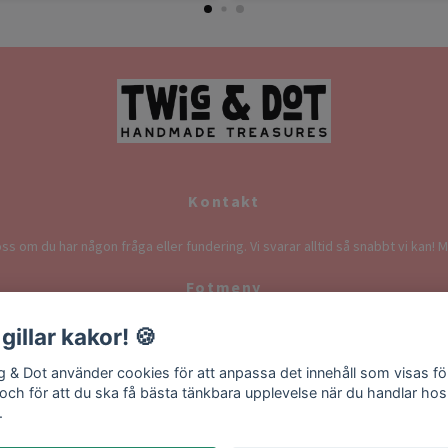
Kontakt
ss om du har någon fråga eller fundering. Vi svarar alltid så snabbt vi kan! M
Fotmeny
 gillar kakor! 🍪
ontakt
Köpvillkor
Returvillkor
Information om fra
g & Dot använder cookies för att anpassa det innehåll som visas fö
 och för att du ska få bästa tänkbara upplevelse när du handlar hos
.