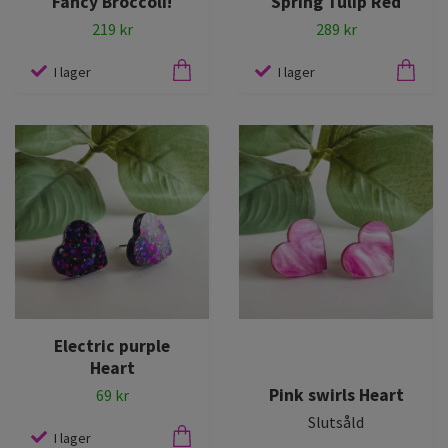
Fancy Broccoli!
Spring Tulip Red
219 kr
289 kr
I lager
I lager
Electric purple
Heart
Pink swirls Heart
69 kr
Slutsåld
I lager