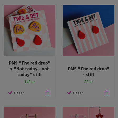
PMS ”The red drop”
+ ”Not today…not
PMS ”The red drop”
today” stift
- stift
149 kr
89 kr
I lager
I lager