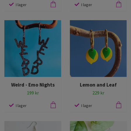
I lager
I lager
Weird - Emo Nights
Lemon and Leaf
199 kr
229 kr
I lager
I lager