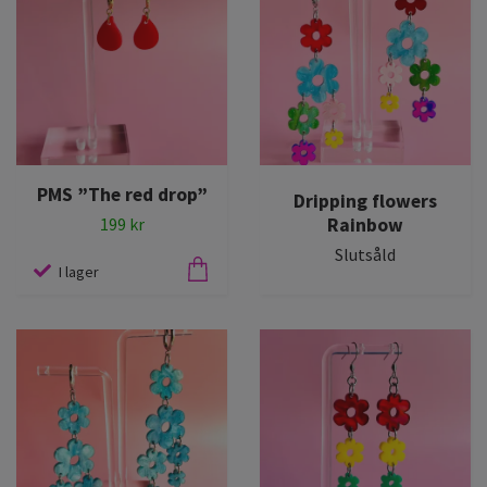
PMS ”The red drop”
Dripping flowers
Rainbow
199 kr
Slutsåld
I lager