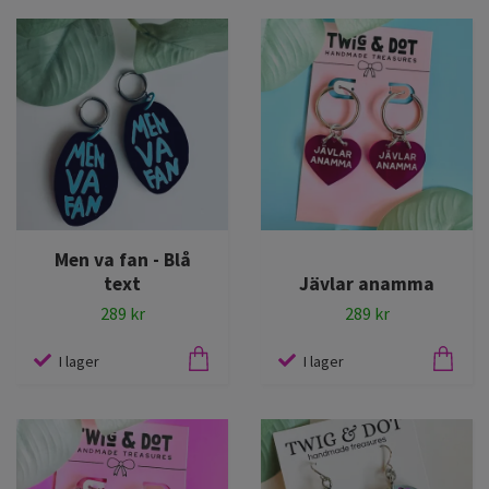
Men va fan - Blå
text
Jävlar anamma
289 kr
289 kr
I lager
I lager