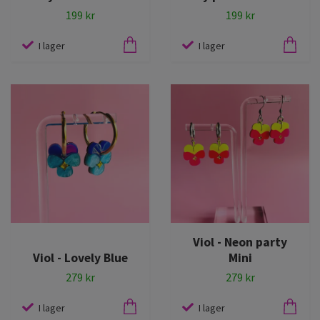
199 kr
199 kr
I lager
I lager
Viol - Neon party
Viol - Lovely Blue
Mini
279 kr
279 kr
I lager
I lager