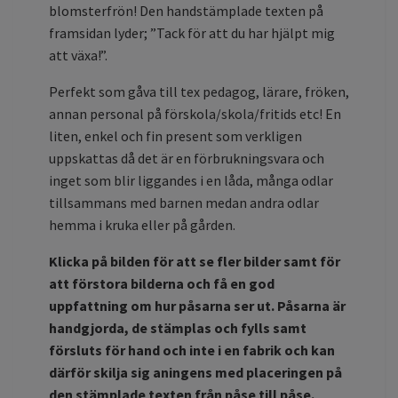
blomsterfrön! Den handstämplade texten på
framsidan lyder; ”Tack för att du har hjälpt mig
att växa!”.
Perfekt som gåva till tex pedagog, lärare, fröken,
annan personal på förskola/skola/fritids etc! En
liten, enkel och fin present som verkligen
uppskattas då det är en förbrukningsvara och
inget som blir liggandes i en låda, många odlar
tillsammans med barnen medan andra odlar
hemma i kruka eller på gården.
Klicka på bilden för att se fler bilder samt för
att förstora bilderna och få en god
uppfattning om hur påsarna ser ut. Påsarna är
handgjorda, de stämplas och fylls samt
försluts för hand och inte i en fabrik och kan
därför skilja sig aningens med placeringen på
den stämplade texten från påse till påse.