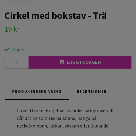
Cirkel med bokstav - Trä
19 kr
I lager
LÄGG I KORGEN
PRODUKTBESKRIVNING
RECENSIONER
Cirkel i trä med eget val av bokstav ingraverad!
Går att ha som tex halsband, hänga på
nyckelknippan, jackan, väskan eller liknande.