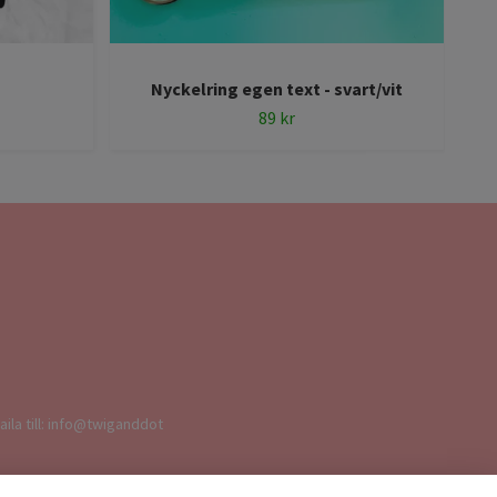
Nyckelring egen text - svart/vit
89 kr
aila till: info@twiganddot