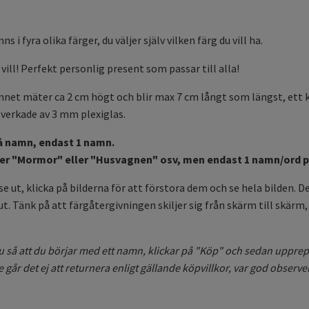
 i fyra olika färger, du väljer själv vilken färg du vill ha.
vill! Perfekt personlig present som passar till alla!
net mäter ca 2 cm högt och blir max 7 cm långt som längst, ett ko
lverkade av 3 mm plexiglas.
vå namn, endast 1 namn.
eller "Mormor" eller "Husvagnen" osv, men endast 1 namn/ord p
e ut, klicka på bilderna för att förstora dem och se hela bilden. D
. Tänk på att färgåtergivningen skiljer sig från skärm till skärm, 
du så att du börjar med ett namn, klickar på "Köp" och sedan upprep
e går det ej att returnera enligt gällande köpvillkor, var god observ