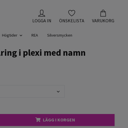
LOGGA IN
ÖNSKELISTA
VARUKORG
Högtider
REA
Silversmycken
ring i plexi med namn
LÄGG I KORGEN