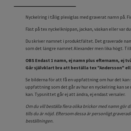
Nyckelring i tålig plexiglas med graverat namn på. Finns
Fäst på tex nyckelknippan, jackan, väskan eller var du 
Du skriver namnet i produktfältet. Det graverade nam
som det längre namnet Alexander men lika högt. Til
OBS Endast 1 namn, ej namn plus efternamn, ej t
Går självklart bra att beställa tex "Andersson" 
Se bilderna för att få en uppfattning om hur det kan s
uppfattning som det går av hur en nyckelring kan se ut
kan. Typsnittet går ej att ändra, ej endast versaler.
Om du vill beställa flera olika brickor med namn gör 
tills du är nöjd. Eftersom dessa är personligt graverad
beställningen.