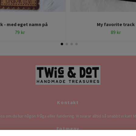
k - med eget namn på
My favorite track
79 kr
89 kr
Kontakt
ss om du har någon fråga eller fundering. Vi svarar alltid så snabbt vi kan! M
Fotmeny