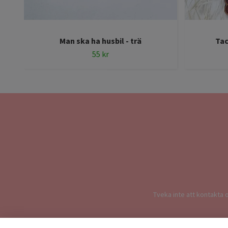
Man ska ha husbil - trä
Tac
55 kr
Tveka inte att kontakta o