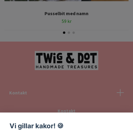
Pusselbit med namn
59 kr
Kontakt
Kontakt
Köpvillkor
Vi gillar kakor! 🍪
Returvillkor