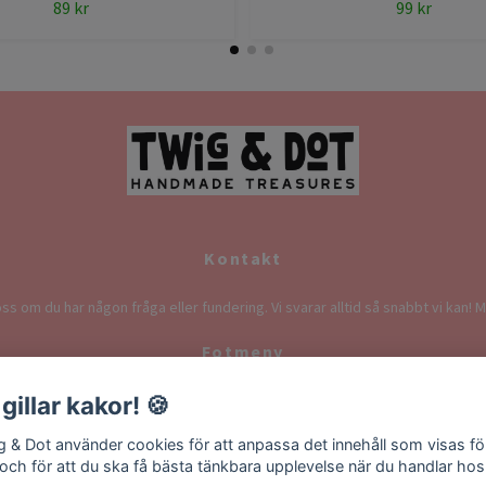
89 kr
99 kr
Kontakt
ss om du har någon fråga eller fundering. Vi svarar alltid så snabbt vi kan! M
Fotmeny
 gillar kakor! 🍪
ontakt
Köpvillkor
Returvillkor
Information om fra
g & Dot använder cookies för att anpassa det innehåll som visas fö
 och för att du ska få bästa tänkbara upplevelse när du handlar hos