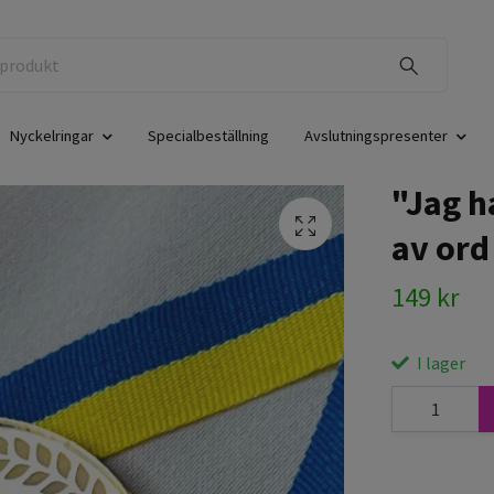
Nyckelringar
Specialbeställning
Avslutningspresenter
"Jag h
av ord
149 kr
I lager