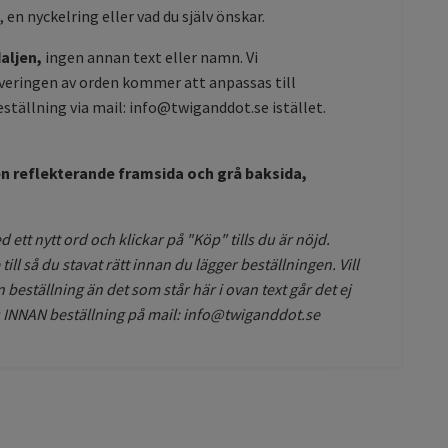
en nyckelring eller vad du själv önskar.
aljen,
ingen annan text eller namn. Vi
raveringen av orden kommer att anpassas till
eställning via mail:
info@twiganddot.se
istället.
 en reflekterande framsida och grå baksida,
ett nytt ord och klickar på "Köp" tills du är nöjd.
ll så du stavat rätt innan du lägger beställningen. Vill
 beställning än det som står här i ovan text går det ej
s INNAN beställning på mail:
info@twiganddot.se