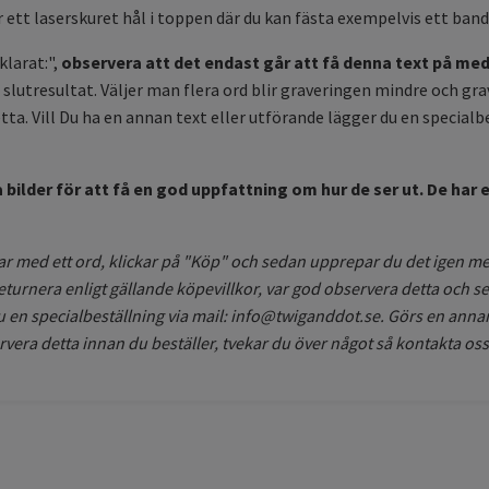
ett laserskuret hål i toppen där du kan fästa exempelvis ett band, 
klarat:",
observera att det endast går att få denna text på med
 slutresultat. Väljer man flera ord blir graveringen mindre och g
ta. Vill Du ha en annan text eller utförande lägger du en specialb
 bilder för att få en god uppfattning om hur de ser ut. De har
rjar med ett ord, klickar på "Köp" och sedan upprepar du det igen med 
turnera enligt gällande köpevillkor, var god observera detta och se ti
u en specialbeställning via mail:
info@twiganddot.se
. Görs en annan
ervera detta innan du beställer, tvekar du över något så kontakta os