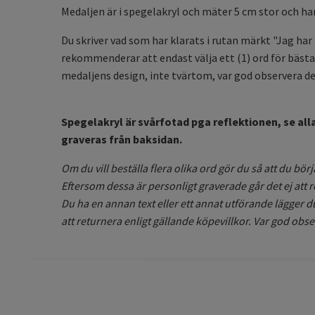
Medaljen är i spegelakryl och mäter 5 cm stor och har 
Du skriver vad som har klarats i rutan märkt "Jag har 
rekommenderar att endast välja ett (1) ord för bästa
medaljens design, inte tvärtom, var god observera det
Spegelakryl är svårfotad pga reflektionen, se alla
graveras från baksidan.
Om du vill beställa flera olika ord gör du så att du bö
Eftersom dessa är personligt graverade går det ej att re
Du ha en annan text eller ett annat utförande lägger d
att returnera enligt gällande köpevillkor. Var god obs