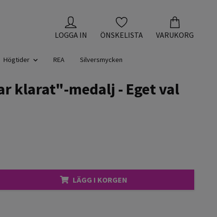
LOGGA IN
ÖNSKELISTA
VARUKORG
Högtider
REA
Silversmycken
ar klarat"-medalj - Eget val
LÄGG I KORGEN