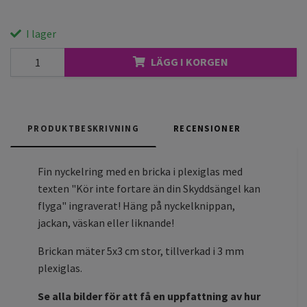
I lager
LÄGG I KORGEN
PRODUKTBESKRIVNING
RECENSIONER
Fin nyckelring med en bricka i plexiglas med
texten "Kör inte fortare än din Skyddsängel kan
flyga" ingraverat! Häng på nyckelknippan,
jackan, väskan eller liknande!
Brickan mäter 5x3 cm stor, tillverkad i 3 mm
plexiglas.
Se alla bilder för att få en uppfattning av hur