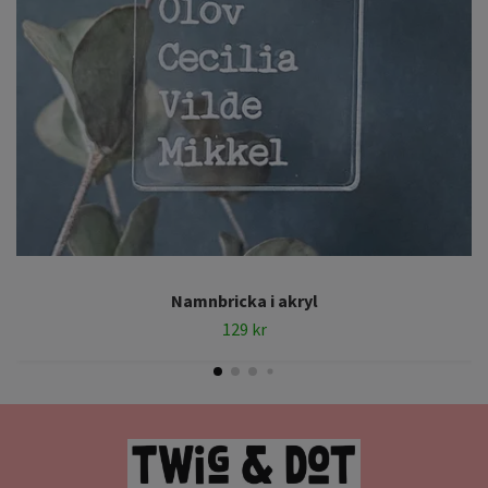
Namnbricka i akryl
129 kr