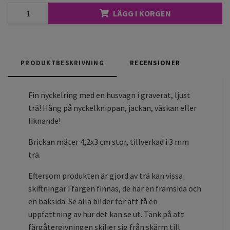
LÄGG I KORGEN
PRODUKTBESKRIVNING
RECENSIONER
Fin nyckelring med en husvagn i graverat, ljust
trä! Häng på nyckelknippan, jackan, väskan eller
liknande!
Brickan mäter 4,2x3 cm stor, tillverkad i 3 mm
trä.
Eftersom produkten är gjord av trä kan vissa
skiftningar i färgen finnas, de har en framsida och
en baksida. Se alla bilder för att få en
uppfattning av hur det kan se ut. Tänk på att
färgåtergivningen skiljer sig från skärm till