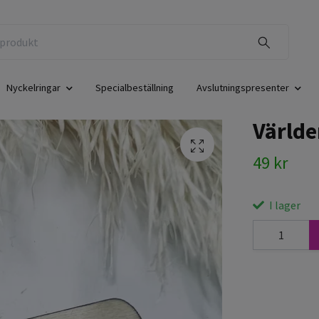
Nyckelringar
Specialbeställning
Avslutningspresenter
Världe
49 kr
I lager