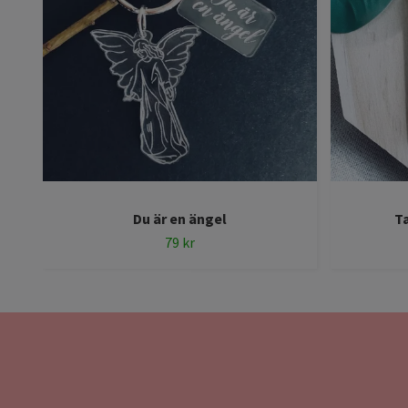
Du är en ängel
T
79 kr