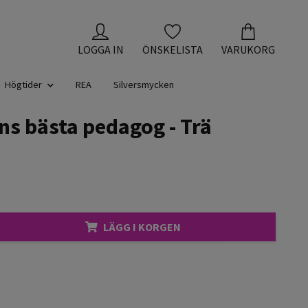
LOGGA IN
ÖNSKELISTA
VARUKORG
Högtider
REA
Silversmycken
ns bästa pedagog - Trä
LÄGG I KORGEN