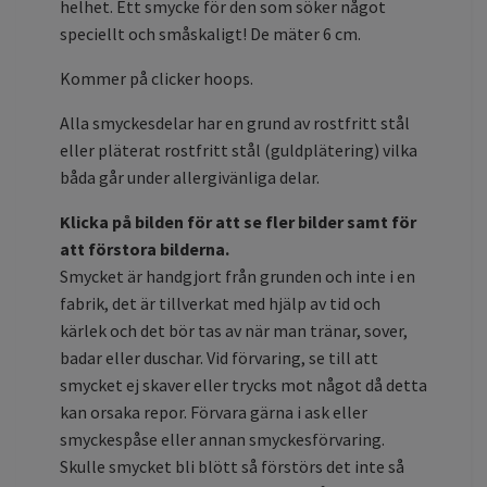
helhet. Ett smycke för den som söker något
speciellt och småskaligt! De mäter 6 cm.
Kommer på clicker hoops.
Alla smyckesdelar har en grund av rostfritt stål
eller pläterat rostfritt stål (guldplätering) vilka
båda går under allergivänliga delar.
Klicka på bilden för att se fler bilder samt för
att förstora bilderna.
Smycket är handgjort från grunden och inte i en
fabrik, det är tillverkat med hjälp av tid och
kärlek och det bör tas av när man tränar, sover,
badar eller duschar. Vid förvaring, se till att
smycket ej skaver eller trycks mot något då detta
kan orsaka repor. Förvara gärna i ask eller
smyckespåse eller annan smyckesförvaring.
Skulle smycket bli blött så förstörs det inte så