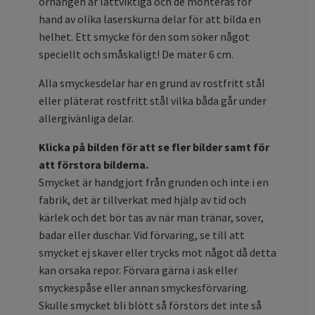
örhängen är lättviktiga och de monteras för
hand av olika laserskurna delar för att bilda en
helhet. Ett smycke för den som söker något
speciellt och småskaligt! De mäter 6 cm.
Alla smyckesdelar har en grund av rostfritt stål
eller pläterat rostfritt stål vilka båda går under
allergivänliga delar.
Klicka på bilden för att se fler bilder samt för
att förstora bilderna.
Smycket är handgjort från grunden och inte i en
fabrik, det är tillverkat med hjälp av tid och
kärlek och det bör tas av när man tränar, sover,
badar eller duschar. Vid förvaring, se till att
smycket ej skaver eller trycks mot något då detta
kan orsaka repor. Förvara gärna i ask eller
smyckespåse eller annan smyckesförvaring.
Skulle smycket bli blött så förstörs det inte så