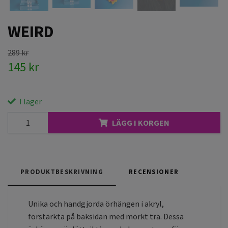
WEIRD
289 kr
145 kr
I lager
LÄGG I KORGEN
PRODUKTBESKRIVNING
RECENSIONER
Unika och handgjorda örhängen i akryl,
förstärkta på baksidan med mörkt trä. Dessa