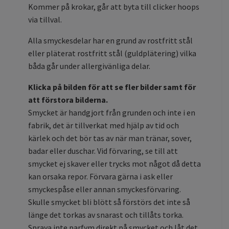
Kommer på krokar, går att byta till clicker hoops
via tillval.
Alla smyckesdelar har en grund av rostfritt stål
eller pläterat rostfritt stål (guldplätering) vilka
båda går under allergivänliga delar.
Klicka på bilden för att se fler bilder samt för
att förstora bilderna.
Smycket är handgjort från grunden och inte i en
fabrik, det är tillverkat med hjälp av tid och
kärlek och det bör tas av när man tränar, sover,
badar eller duschar. Vid förvaring, se till att
smycket ej skaver eller trycks mot något då detta
kan orsaka repor. Förvara gärna i ask eller
smyckespåse eller annan smyckesförvaring.
Skulle smycket bli blött så förstörs det inte så
länge det torkas av snarast och tillåts torka.
Spraya inte parfym direkt på smycket och låt det