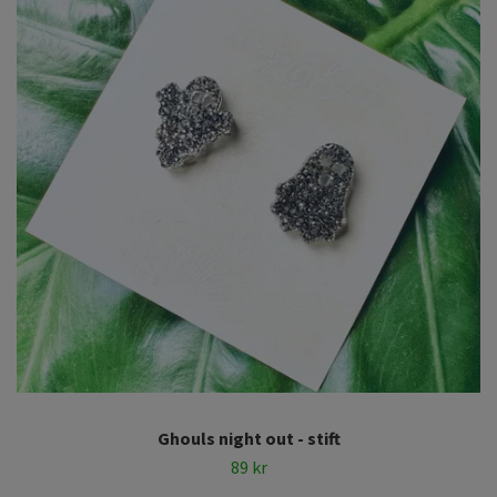
Ghouls night out - stift
89 kr