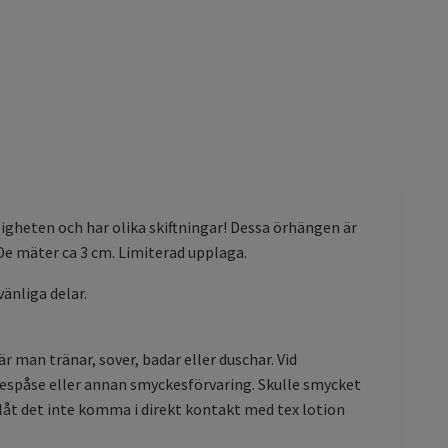
ligheten och har olika skiftningar! Dessa örhängen är
De mäter ca 3 cm. Limiterad upplaga.
vänliga delar.
är man tränar, sover, badar eller duschar. Vid
yckespåse eller annan smyckesförvaring. Skulle smycket
h låt det inte komma i direkt kontakt med tex lotion