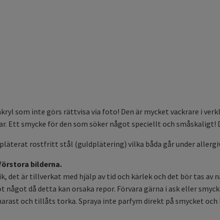
ryl som inte görs rättvisa via foto! Den är mycket vackrare i verk
ar. Ett smycke för den som söker något speciellt och småskaligt! 
pläterat rostfritt stål (guldplätering) vilka båda går under allergi
 förstora bilderna.
, det är tillverkat med hjälp av tid och kärlek och det bör tas av n
 mot något då detta kan orsaka repor. Förvara gärna i ask eller sm
 snarast och tillåts torka. Spraya inte parfym direkt på smycket oc