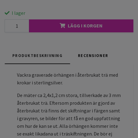
I lager
LÄGG I KORGEN
PRODUKTBESKRIVNING
RECENSIONER
Vackra graverade örhängen i återbrukat trä med
krokar i sterlingsilver.
De mäter ca 2,4x1,2 cm stora, tillverkade av 3 mm
återbrukat trä. Eftersom produkten är gjord av
återbrukat trä finns det skiftningar i färgen samt
i gravyren, se bilder för att få en god uppfattning
om hur de kan se ut. Alla örhängen kommer inte
se exakt likadana ut i träskiftningen. De bör ej