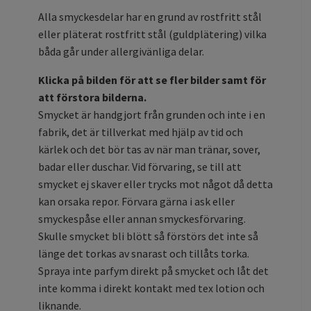
Alla smyckesdelar har en grund av rostfritt stål
eller pläterat rostfritt stål (guldplätering) vilka
båda går under allergivänliga delar.
Klicka på bilden för att se fler bilder samt för
att förstora bilderna.
Smycket är handgjort från grunden och inte i en
fabrik, det är tillverkat med hjälp av tid och
kärlek och det bör tas av när man tränar, sover,
badar eller duschar. Vid förvaring, se till att
smycket ej skaver eller trycks mot något då detta
kan orsaka repor. Förvara gärna i ask eller
smyckespåse eller annan smyckesförvaring.
Skulle smycket bli blött så förstörs det inte så
länge det torkas av snarast och tillåts torka.
Spraya inte parfym direkt på smycket och låt det
inte komma i direkt kontakt med tex lotion och
liknande.