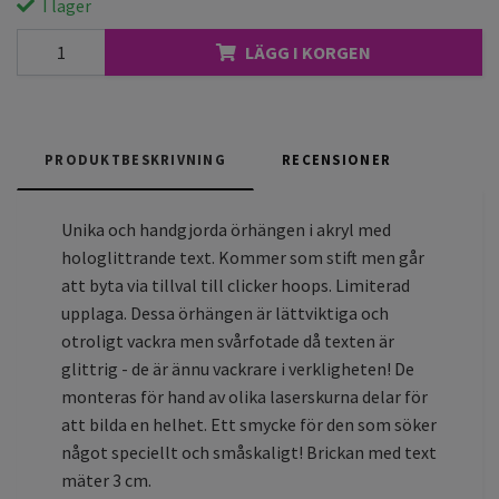
I lager
LÄGG I KORGEN
PRODUKTBESKRIVNING
RECENSIONER
Unika och handgjorda örhängen i akryl med
hologlittrande text. Kommer som stift men går
att byta via tillval till clicker hoops. Limiterad
upplaga. Dessa örhängen är lättviktiga och
otroligt vackra men svårfotade då texten är
glittrig - de är ännu vackrare i verkligheten! De
monteras för hand av olika laserskurna delar för
att bilda en helhet. Ett smycke för den som söker
något speciellt och småskaligt! Brickan med text
mäter 3 cm.