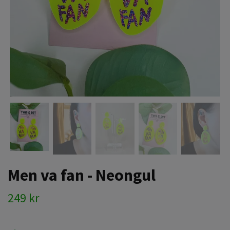
Men va fan - Neongul
249 kr