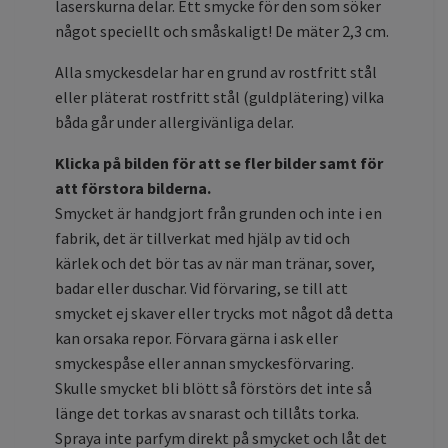
laserskurna delar. Ett smycke för den som söker
något speciellt och småskaligt! De mäter 2,3 cm.
Alla smyckesdelar har en grund av rostfritt stål
eller pläterat rostfritt stål (guldplätering) vilka
båda går under allergivänliga delar.
Klicka på bilden för att se fler bilder samt för
att förstora bilderna.
Smycket är handgjort från grunden och inte i en
fabrik, det är tillverkat med hjälp av tid och
kärlek och det bör tas av när man tränar, sover,
badar eller duschar. Vid förvaring, se till att
smycket ej skaver eller trycks mot något då detta
kan orsaka repor. Förvara gärna i ask eller
smyckespåse eller annan smyckesförvaring.
Skulle smycket bli blött så förstörs det inte så
länge det torkas av snarast och tillåts torka.
Spraya inte parfym direkt på smycket och låt det