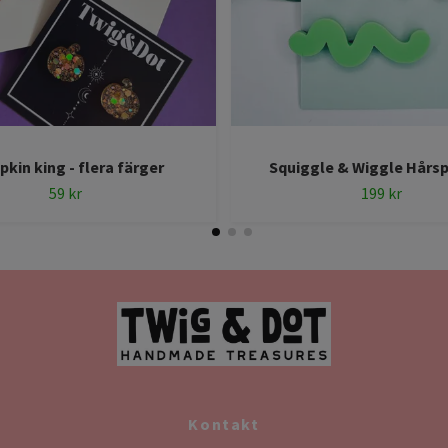
kin king - flera färger
Squiggle & Wiggle Hårs
59 kr
199 kr
Kontakt