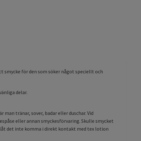
Ett smycke för den som söker något speciellt och
vänliga delar.
är man tränar, sover, badar eller duschar. Vid
yckespåse eller annan smyckesförvaring. Skulle smycket
h låt det inte komma i direkt kontakt med tex lotion