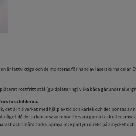
n är lättviktiga och de monteras för hand av laserskurna delar. 
pläterat rostfritt stål (guldplätering) vilka båda går under allergi
 förstora bilderna.
, det är tillverkat med hjälp av tid och kärlek och det bör tas av n
 mot något då detta kan orsaka repor. Förvara gärna i ask eller sm
 snarast och tillåts torka. Spraya inte parfym direkt på smycket oc