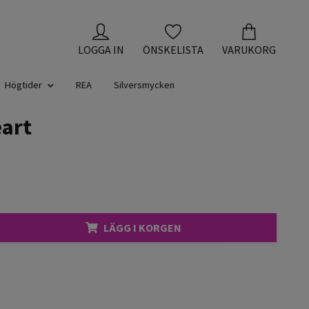
LOGGA IN
ÖNSKELISTA
VARUKORG
Högtider
REA
Silversmycken
art
LÄGG I KORGEN