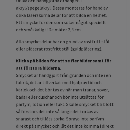
Unika och handgjorda örhängen i
akryl/spegelakryl. Dessa monteras för hand av
olika laserskurna delar för att bilda en helhet.
Ett smycke för den som söker något speciellt
och småskaligt! De mäter 2,3 cm.
Alla smyckesdelar har en grund av rostfritt stål
eller pläterat rostfritt stål (guldplätering).
Klicka på bilden för att se fler bilder samt för
att förstora bilderna.
Smycket är handgjort från grunden och inte i en
fabrik, det är tillverkat med hjälp av tid och
kärlek och
det bör tas av när man tränar, sover,
badar eller duschar och bör inte utsättas för
parfym, lotion eller fukt. Skulle smycket bli blött
så förstörs det inte så länge det torkas av
snarast och tillåts torka. Spraya inte parfym
direkt på smycket och låt det inte komma i direkt