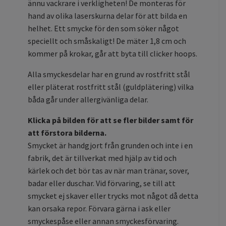
ännu vackrare i verkligheten! De monteras för
hand av olika laserskurna delar för att bilda en
helhet. Ett smycke för den som söker något
speciellt och småskaligt! De mäter 1,8 cm och
kommer på krokar, går att byta till clicker hoops.
Alla smyckesdelar har en grund av rostfritt stål
eller pläterat rostfritt stål (guldplätering) vilka
båda går under allergivänliga delar.
Klicka på bilden för att se fler bilder samt för
att förstora bilderna.
Smycket är handgjort från grunden och inte i en
fabrik, det är tillverkat med hjälp av tid och
kärlek och det bör tas av när man tränar, sover,
badar eller duschar. Vid förvaring, se till att
smycket ej skaver eller trycks mot något då detta
kan orsaka repor. Förvara gärna i ask eller
smyckespåse eller annan smyckesförvaring.