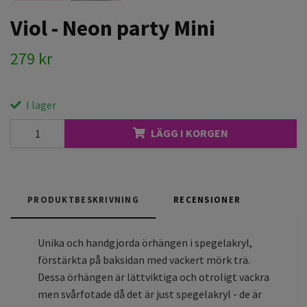
Viol - Neon party Mini
279 kr
I lager
LÄGG I KORGEN
PRODUKTBESKRIVNING
RECENSIONER
Unika och handgjorda örhängen i spegelakryl,
förstärkta på baksidan med vackert mörk trä.
Dessa örhängen är lättviktiga och otroligt vackra
men svårfotade då det är just spegelakryl - de är