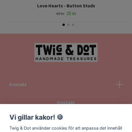
Love Hearts - Button Studs
25 kr
49 kr
Kontakt
Kontakt
Köpvillkor
Vi gillar kakor! 🍪
Returvillkor
Twig & Dot använder cookies för att anpassa det innehåll
Information om frakt