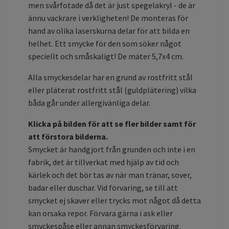
men svårfotade då det är just spegelakryl - de är
ännu vackrare i verkligheten! De monteras för
hand av olika laserskurna delar för att bilda en
helhet. Ett smycke för den som söker något
speciellt och småskaligt! De mäter 5,7x4 cm.
Alla smyckesdelar har en grund av rostfritt stål
eller pläterat rostfritt stål (guldplätering) vilka
båda går under allergivänliga delar.
Klicka på bilden för att se fler bilder samt för
att förstora bilderna.
Smycket är handgjort från grunden och inte i en
fabrik, det är tillverkat med hjälp av tid och
kärlek och det bör tas av när man tränar, sover,
badar eller duschar. Vid förvaring, se till att
smycket ej skaver eller trycks mot något då detta
kan orsaka repor. Förvara gärna i ask eller
smyckespåse eller annan smyckesförvaring.