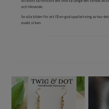
bli blött så förstörs det inte så länge det torkas av
och liknande.
Se alla bilder för att få en god uppfattning av hur det
exakt vi kan.