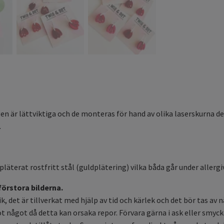
n är lättviktiga och de monteras för hand av olika laserskurna del
.
pläterat rostfritt stål (guldplätering) vilka båda går under allergi
 förstora bilderna.
, det är tillverkat med hjälp av tid och kärlek och det bör tas av n
 mot något då detta kan orsaka repor. Förvara gärna i ask eller sm