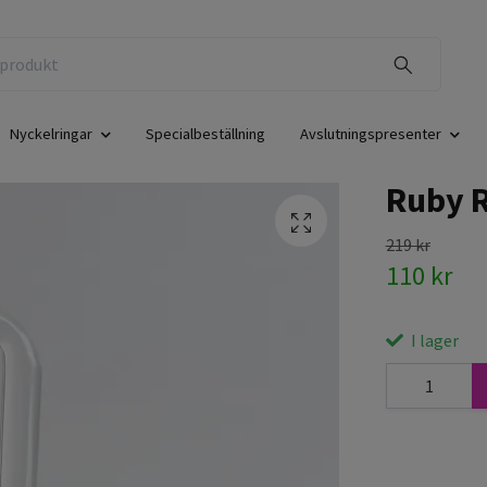
Nyckelringar
Specialbeställning
Avslutningspresenter
Ruby R
219 kr
110 kr
I lager