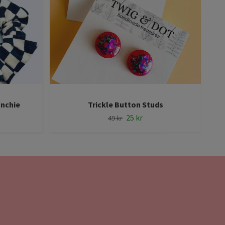
unchie
Trickle Button Studs
25 kr
49 kr