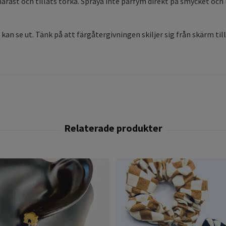
 snarast och tillåts torka. Spraya inte parfym direkt på smycket oc
 kan se ut. Tänk på att färgåtergivningen skiljer sig från skärm til