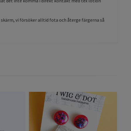
h låt det inte komma i direkt kontakt med tex lotion
l skärm, vi försöker alltid fota och återge färgerna så