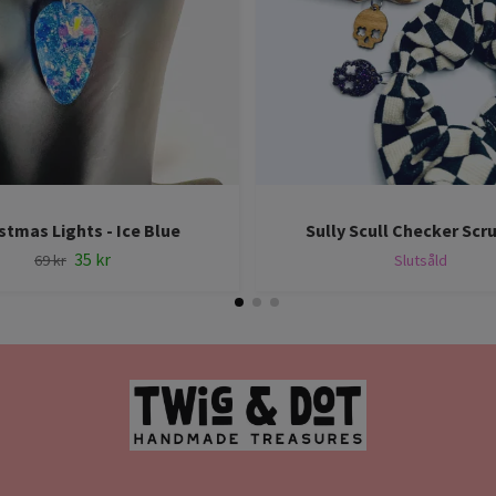
stmas Lights - Ice Blue
Sully Scull Checker Scr
35 kr
69 kr
Slutsåld