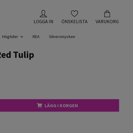
LOGGA IN
ÖNSKELISTA
VARUKORG
Högtider
REA
Silversmycken
ed Tulip
LÄGG I KORGEN