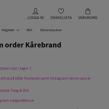
LOGGA IN
ÖNSKELISTA
VARUKORG
Högtider
REA
Silversmycken
m order Kårebrand
yvärr slut i lager :(
 alltid på både Facebook samt Instagram när en vara är
cebook: Twig & Dot
agram: twiganddot.se