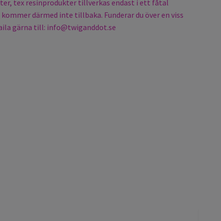
er, tex resinprodukter tillverkas endast i ett fåtal
kommer därmed inte tillbaka. Funderar du över en viss
ila gärna till:
info@twiganddot.se