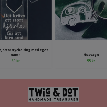
 hjärta! Nyckelring med eget
namn
Husvagn
89 kr
55 kr