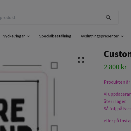
Nyckelringar
Specialbeställning
Avslutningspresenter
Custo
2 800 kr
Produkten är t
Vi uppdaterar
åter i lager.
Så följ på Fa
eller på Inst